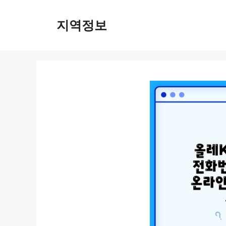
컨
텐
지역정보
츠
로
건
너
뛰
기