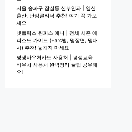
서울 송파구 잠실동 산부인과 | 임신
출산, 난임클리닉 추천! 여기 꼭 가보
세요
넷플릭스 원피스 애니 | 전체 시즌 에
피소드 가이드 (+arc별, 명장면, 명대
사) 추천! 놓치지 마세요
평생바우처카드 사용처 | 평생교육
바우처 사용처 완벽정리 꿀팁 공유해
요!