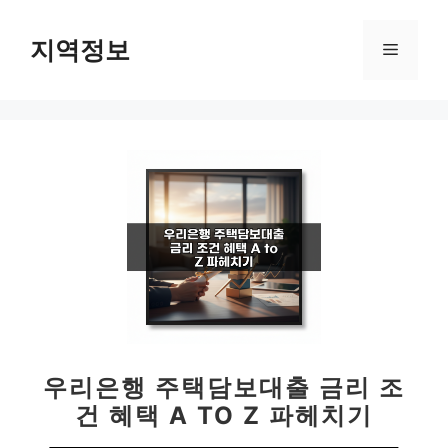
컨
텐
지역정보
메
츠
로
뉴
건
너
뛰
기
우리은행 주택담보대출 금리 조
건 혜택 A TO Z 파헤치기