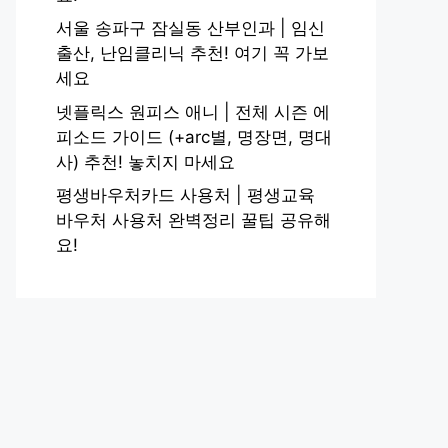
서울 송파구 잠실동 산부인과 | 임신
출산, 난임클리닉 추천! 여기 꼭 가보
세요
넷플릭스 원피스 애니 | 전체 시즌 에
피소드 가이드 (+arc별, 명장면, 명대
사) 추천! 놓치지 마세요
평생바우처카드 사용처 | 평생교육
바우처 사용처 완벽정리 꿀팁 공유해
요!