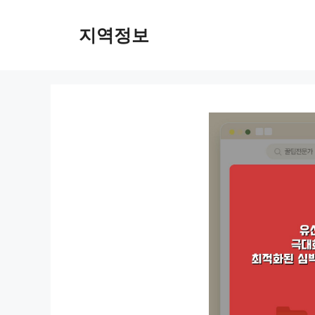
컨
텐
지역정보
츠
로
건
너
뛰
기