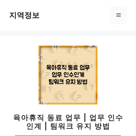
컨
텐
지역정보
메
츠
로
뉴
건
너
뛰
기
육아휴직 동료 업무 | 업무 인수
인계 | 팀워크 유지 방법