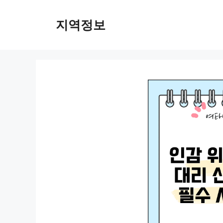
컨
텐
지역정보
츠
로
건
너
뛰
기