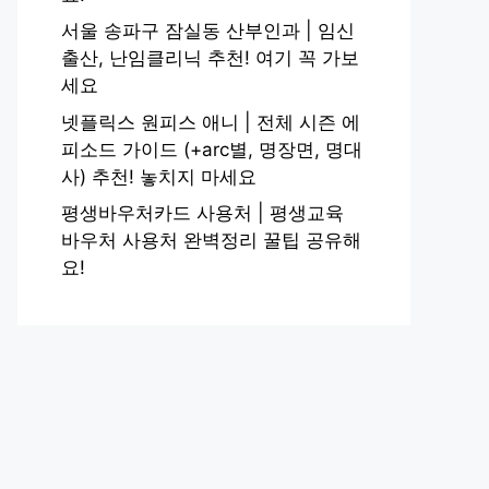
서울 송파구 잠실동 산부인과 | 임신
출산, 난임클리닉 추천! 여기 꼭 가보
세요
넷플릭스 원피스 애니 | 전체 시즌 에
피소드 가이드 (+arc별, 명장면, 명대
사) 추천! 놓치지 마세요
평생바우처카드 사용처 | 평생교육
바우처 사용처 완벽정리 꿀팁 공유해
요!