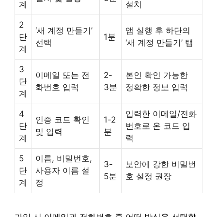
계
설치
2
‘새 계정 만들기’
앱 실행 후 하단의
단
1분
선택
‘새 계정 만들기’ 탭
계
3
이메일 또는 전
2-
본인 확인 가능한
단
화번호 입력
3분
정확한 정보 입력
계
4
입력한 이메일/전화
인증 코드 확인
1-2
단
번호로 온 코드 입
및 입력
분
계
력
5
이름, 비밀번호,
3-
보안에 강한 비밀번
단
사용자 이름 설
5분
호 설정 권장
계
정