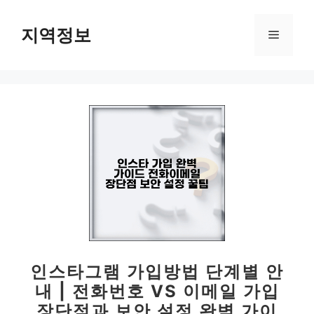
컨
텐
지역정보
메
츠
로
뉴
건
너
뛰
기
인스타그램 가입방법 단계별 안
내 | 전화번호 VS 이메일 가입
장단점과 보안 설정 완벽 가이