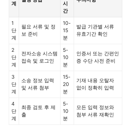
계
시
간
1
10-
필요 서류 및 정
발급 기관별 서류
단
15
보 준비
유효기간 확인
계
분
2
5-
전자소송 시스템
인증서 또는 간편인
단
10
접속 및 로그인
증 수단 사전 준비
계
분
3
15-
소송 정보 입력
기재 내용 오탈자
단
20
및 서류 첨부
없이 정확히 입력
계
분
4
5-
최종 검토 후 제
모든 입력 정보와
단
10
출
첨부 서류 재확인
계
분