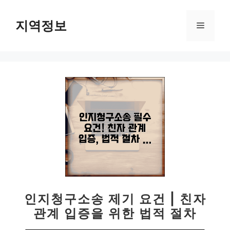
컨
텐
지역정보
메
츠
로
뉴
건
너
뛰
기
인지청구소송 제기 요건 | 친자
관계 입증을 위한 법적 절차