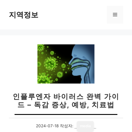
컨
텐
지역정보
메
츠
로
뉴
건
너
뛰
기
인플루엔자 바이러스 완벽 가이
드 – 독감 증상, 예방, 치료법
2024-07-18
작성자:
media