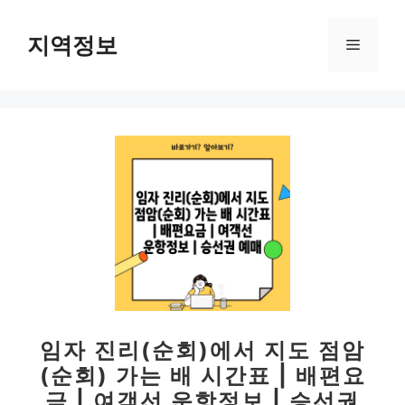
컨
텐
지역정보
메
츠
로
뉴
건
너
뛰
기
임자 진리(순회)에서 지도 점암
(순회) 가는 배 시간표 | 배편요
금 | 여객선 운항정보 | 승선권