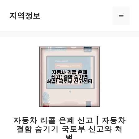
컨
텐
지역정보
메
츠
로
뉴
건
너
뛰
기
자동차 리콜 은폐 신고 | 자동차
결함 숨기기 국토부 신고와 처
벌