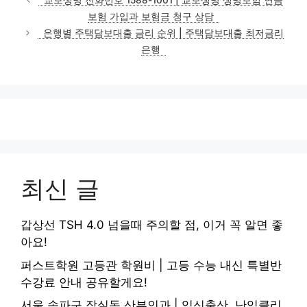
교보생명 전화번호 1588-1001 | 교보생명 생명보험 연금
고
보험 가입과 보험금 청구 상담
리
은행별 주택담보대출 금리 순위 | 주택담보대출 최저금리
은행
최신 글
갑상선 TSH 4.0 넘을때 주의할 점, 이거 꼭 알면 좋
아요!
퍼스트학원 고등관 학원비 | 고등 수능 내신 특별반
수강료 안내 공유할게요!
서울 송파구 잠실동 산부인과 | 임신출산, 난임클리