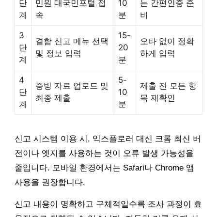
단
민원 대국민포털 접
10
는 간편인증 준
계
속
분
비
3
15-
결함 신고 메뉴 선택
오타 없이 정확
단
20
및 정보 입력
하게 입력
계
분
4
5-
증빙 자료 업로드 및
제출 전 모든 항
단
10
최종 제출
목 재확인
계
분
신고 시스템 이용 시, 익스플로러 대신 크롬 최신 버
전이나 엣지를 사용하는 것이 오류 발생 가능성을
줄입니다. 모바일 환경에서는 Safari나 Chrome 앱
사용을 권장합니다.
신고 내용이 명확하고 구체적일수록 조사 과정이 효