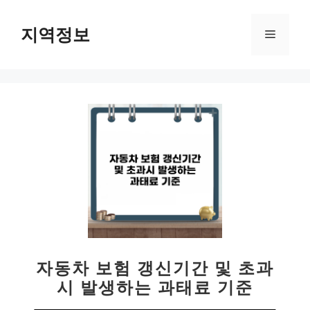
컨
텐
지역정보
메
츠
로
뉴
건
너
뛰
기
자동차 보험 갱신기간 및 초과
시 발생하는 과태료 기준