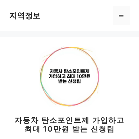
컨
텐
지역정보
메
츠
로
뉴
건
너
뛰
기
자동차 탄소포인트제 가입하고
최대 10만원 받는 신청팁