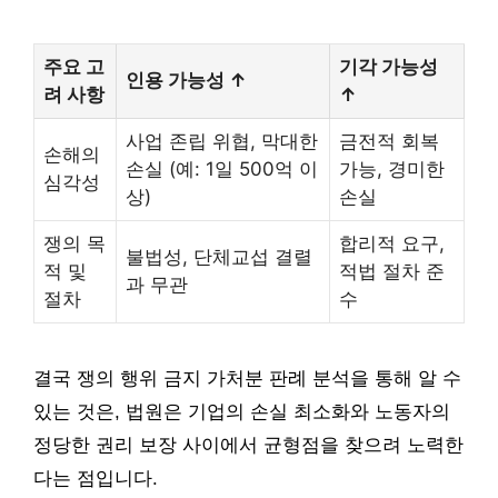
주요 고
기각 가능성
인용 가능성 ↑
려 사항
↑
사업 존립 위협, 막대한
금전적 회복
손해의
손실 (예: 1일 500억 이
가능, 경미한
심각성
상)
손실
쟁의 목
합리적 요구,
불법성, 단체교섭 결렬
적 및
적법 절차 준
과 무관
절차
수
결국 쟁의 행위 금지 가처분 판례 분석을 통해 알 수
있는 것은, 법원은 기업의 손실 최소화와 노동자의
정당한 권리 보장 사이에서 균형점을 찾으려 노력한
다는 점입니다.