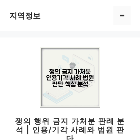
컨
텐
지역정보
메
츠
로
뉴
건
너
뛰
기
쟁의 행위 금지 가처분 판례 분
석 | 인용/기각 사례와 법원 판
단