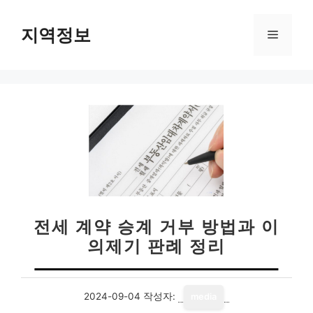
컨
텐
지역정보
메
츠
로
뉴
건
너
뛰
기
전세 계약 승계 거부 방법과 이
의제기 판례 정리
2024-09-04
작성자:
media