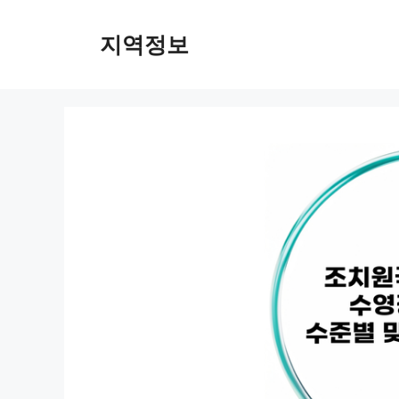
컨
텐
지역정보
츠
로
건
너
뛰
기