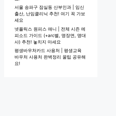
서울 송파구 잠실동 산부인과 | 임신
출산, 난임클리닉 추천! 여기 꼭 가보
세요
넷플릭스 원피스 애니 | 전체 시즌 에
피소드 가이드 (+arc별, 명장면, 명대
사) 추천! 놓치지 마세요
평생바우처카드 사용처 | 평생교육
바우처 사용처 완벽정리 꿀팁 공유해
요!