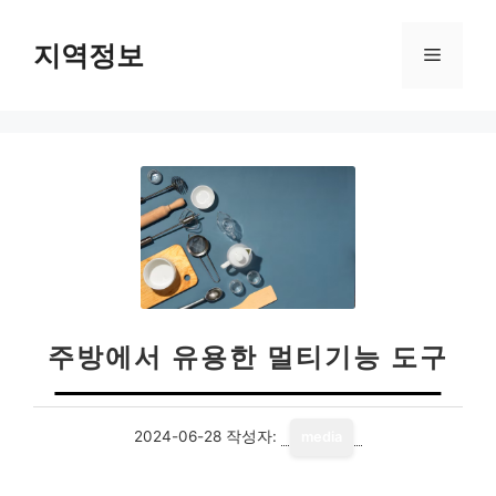
컨
텐
지역정보
메
츠
로
뉴
건
너
뛰
기
주방에서 유용한 멀티기능 도구
2024-06-28
작성자:
media