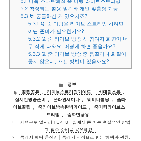
5.1
더욱 스마트해질 줌 미팅 라이브스트리밍
5.2
확장되는 활용 범위와 개인 맞춤형 기능
5.3
💬 궁금하신 거 있으시죠?
5.3.1
Q. 줌 미팅을 라이브 스트리밍 하려면
어떤 준비가 필요한가요?
5.3.2
Q. 줌 라이브 방송 시 참여자 화면이 너
무 작게 나와요. 어떻게 하면 좋을까요?
5.3.3
Q. 줌 라이브 방송 중 음질이나 화질이
좋지 않은데, 개선 방법이 있을까요?
카
정보
테
태
꿀팁공유
,
라이브스트리밍가이드
,
비대면소통
,
고
그
실시간방송준비
,
온라인세미나
,
웨비나활용
,
줌라
리
이브꿀팁
,
줌라이브방송완벽가이드
,
줌미팅라이브스
트리밍
,
줌화면공유
재택근무 일자리 TOP 10 | 집에서 돈 버는 현실적인 방법
과 필수 준비물 공유해요!
특례시 혜택 총정리 | 특례시 지정으로 받는 혜택과 권한,