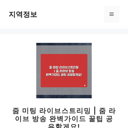
컨
텐
지역정보
메
츠
로
뉴
건
너
뛰
기
줌 미팅 라이브스트리밍 | 줌 라
이브 방송 완벽가이드 꿀팁 공
유할게요!