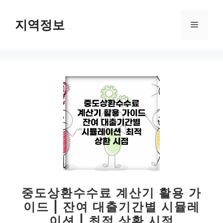
컨
텐
지역정보
메
츠
로
뉴
건
너
뛰
기
중도상환수수료 계산기 활용 가
이드 | 잔여 대출기간별 시뮬레
이션 | 최적 상환 시점