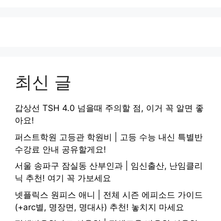
최신 글
갑상선 TSH 4.0 넘을때 주의할 점, 이거 꼭 알면 좋
아요!
퍼스트학원 고등관 학원비 | 고등 수능 내신 특별반
수강료 안내 공유할게요!
서울 송파구 잠실동 산부인과 | 임신출산, 난임클리
닉 추천! 여기 꼭 가보세요
넷플릭스 원피스 애니 | 전체 시즌 에피소드 가이드
(+arc별, 명장면, 명대사) 추천! 놓치지 마세요