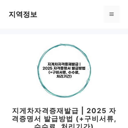
컨
텐
지역정보
메
츠
로
뉴
건
너
뛰
기
지게차자격증재발급 | 2025 자
격증명서 발급방법 (+구비서류,
수수료, 처리기간)