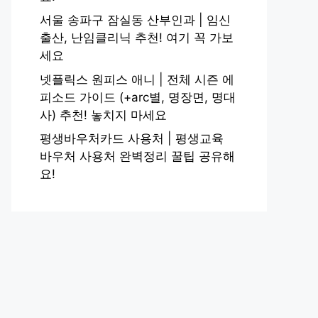
서울 송파구 잠실동 산부인과 | 임신
출산, 난임클리닉 추천! 여기 꼭 가보
세요
넷플릭스 원피스 애니 | 전체 시즌 에
피소드 가이드 (+arc별, 명장면, 명대
사) 추천! 놓치지 마세요
평생바우처카드 사용처 | 평생교육
바우처 사용처 완벽정리 꿀팁 공유해
요!