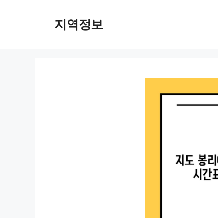
컨
텐
지역정보
츠
로
건
너
뛰
기