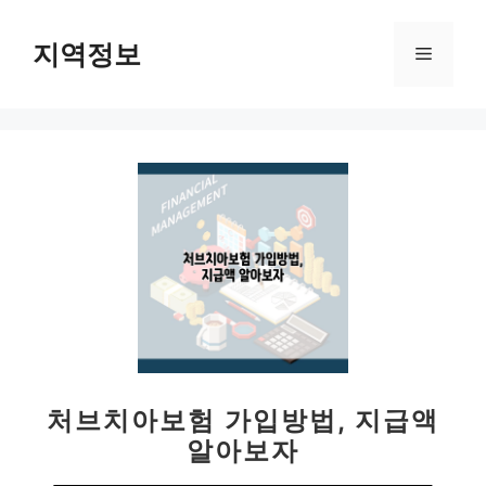
컨
텐
지역정보
메
츠
로
뉴
건
너
뛰
기
처브치아보험 가입방법, 지급액
알아보자