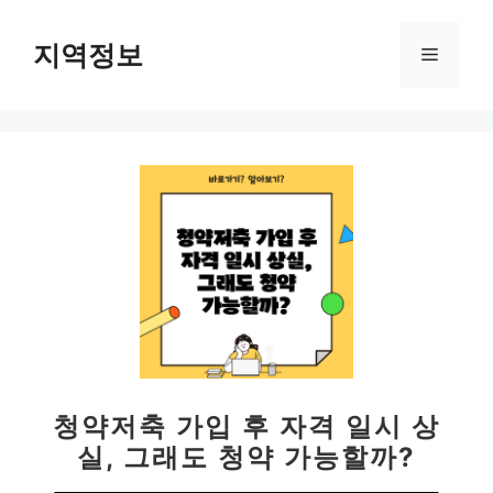
컨
텐
지역정보
메
츠
로
뉴
건
너
뛰
기
청약저축 가입 후 자격 일시 상
실, 그래도 청약 가능할까?