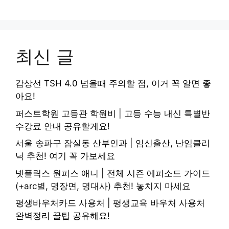
최신 글
갑상선 TSH 4.0 넘을때 주의할 점, 이거 꼭 알면 좋
아요!
퍼스트학원 고등관 학원비 | 고등 수능 내신 특별반
수강료 안내 공유할게요!
서울 송파구 잠실동 산부인과 | 임신출산, 난임클리
닉 추천! 여기 꼭 가보세요
넷플릭스 원피스 애니 | 전체 시즌 에피소드 가이드
(+arc별, 명장면, 명대사) 추천! 놓치지 마세요
평생바우처카드 사용처 | 평생교육 바우처 사용처
완벽정리 꿀팁 공유해요!