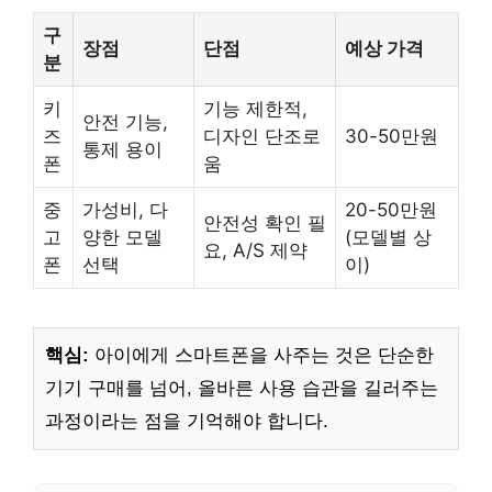
구
장점
단점
예상 가격
분
키
기능 제한적,
안전 기능,
즈
디자인 단조로
30-50만원
통제 용이
폰
움
중
가성비, 다
20-50만원
안전성 확인 필
고
양한 모델
(모델별 상
요, A/S 제약
폰
선택
이)
핵심:
아이에게 스마트폰을 사주는 것은 단순한
기기 구매를 넘어, 올바른 사용 습관을 길러주는
과정이라는 점을 기억해야 합니다.