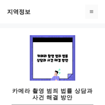
컨
텐
지역정보
메
츠
로
뉴
건
너
뛰
기
카메라 촬영 범죄 법률 상담과
사건 해결 방안