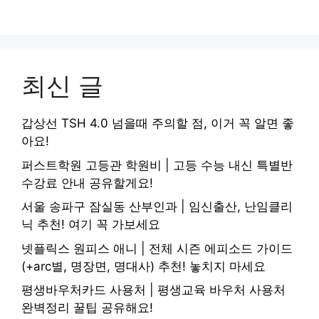
최신 글
갑상선 TSH 4.0 넘을때 주의할 점, 이거 꼭 알면 좋
아요!
퍼스트학원 고등관 학원비 | 고등 수능 내신 특별반
수강료 안내 공유할게요!
서울 송파구 잠실동 산부인과 | 임신출산, 난임클리
닉 추천! 여기 꼭 가보세요
넷플릭스 원피스 애니 | 전체 시즌 에피소드 가이드
(+arc별, 명장면, 명대사) 추천! 놓치지 마세요
평생바우처카드 사용처 | 평생교육 바우처 사용처
완벽정리 꿀팁 공유해요!