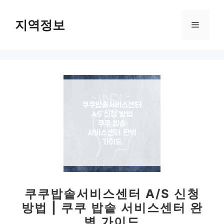
컨
텐
지역정보
메
츠
로
뉴
건
너
뛰
기
쿠쿠밥솥서비스센터 A/S 신청
방법 | 쿠쿠 밥솥 서비스센터 완
벽 가이드