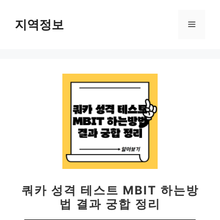
컨
텐
지역정보
메
츠
로
뉴
건
너
뛰
기
쿼카 성격 테스트 MBIT 하는방
법 결과 궁합 정리