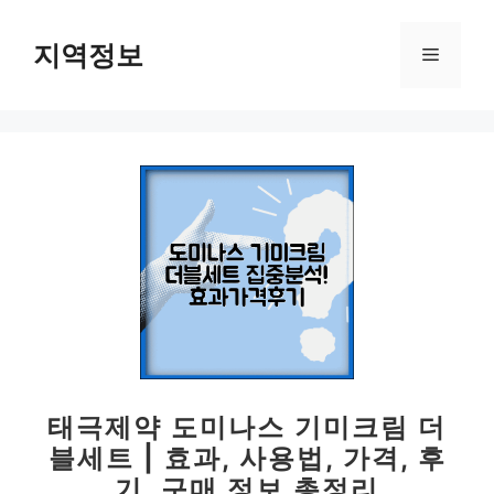
컨
텐
지역정보
메
츠
로
뉴
건
너
뛰
기
태극제약 도미나스 기미크림 더
블세트 | 효과, 사용법, 가격, 후
기, 구매 정보 총정리