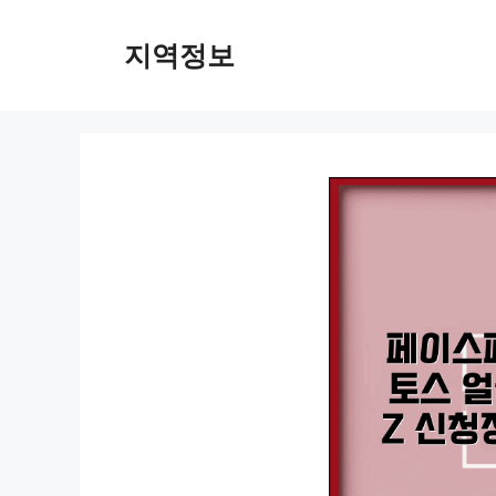
컨
텐
지역정보
츠
로
건
너
뛰
기