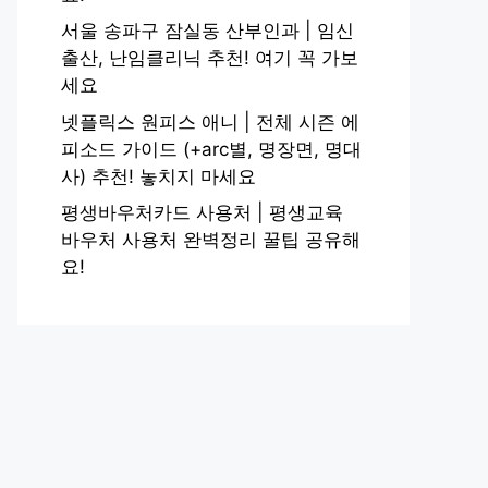
서울 송파구 잠실동 산부인과 | 임신
출산, 난임클리닉 추천! 여기 꼭 가보
세요
넷플릭스 원피스 애니 | 전체 시즌 에
피소드 가이드 (+arc별, 명장면, 명대
사) 추천! 놓치지 마세요
평생바우처카드 사용처 | 평생교육
바우처 사용처 완벽정리 꿀팁 공유해
요!