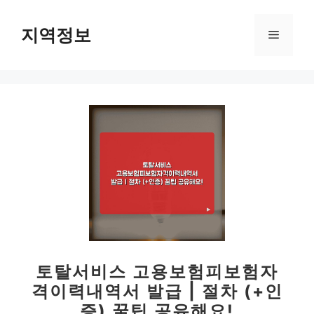
컨
텐
지역정보
메
츠
로
뉴
건
너
뛰
기
토탈서비스 고용보험피보험자
격이력내역서 발급 | 절차 (+인
증) 꿀팁 공유해요!