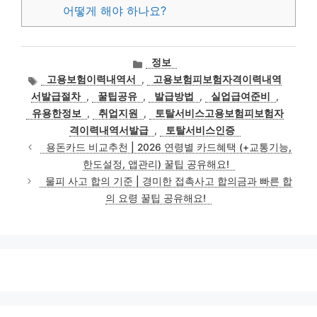
어떻게 해야 하나요?
카
정보
테
태
고용보험이력내역서
,
고용보험피보험자격이력내역
고
그
서발급절차
,
꿀팁공유
,
발급방법
,
실업급여준비
,
리
유용한정보
,
취업지원
,
토탈서비스고용보험피보험자
격이력내역서발급
,
토탈서비스인증
용돈카드 비교추천 | 2026 연령별 카드혜택 (+교통기능,
한도설정, 앱관리) 꿀팁 공유해요!
물피 사고 합의 기준 | 경미한 접촉사고 합의금과 빠른 합
의 요령 꿀팁 공유해요!