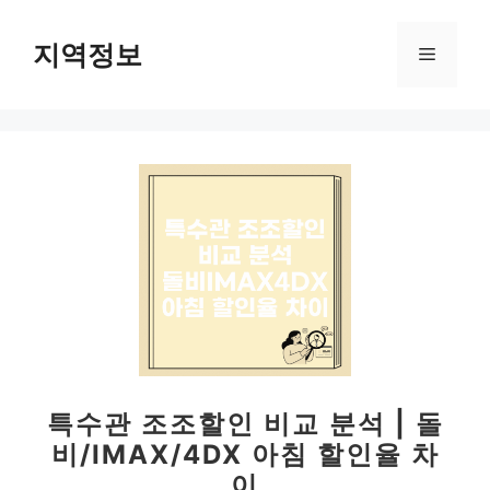
컨
텐
지역정보
메
츠
로
뉴
건
너
뛰
기
특수관 조조할인 비교 분석 | 돌
비/IMAX/4DX 아침 할인율 차
이