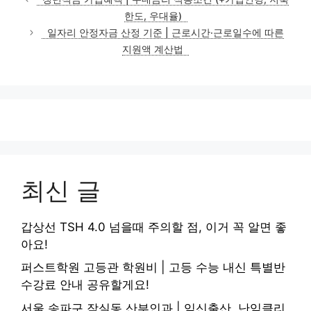
고
한도, 우대율)
리
일자리 안정자금 산정 기준 | 근로시간·근로일수에 따른
지원액 계산법
최신 글
갑상선 TSH 4.0 넘을때 주의할 점, 이거 꼭 알면 좋
아요!
퍼스트학원 고등관 학원비 | 고등 수능 내신 특별반
수강료 안내 공유할게요!
서울 송파구 잠실동 산부인과 | 임신출산, 난임클리