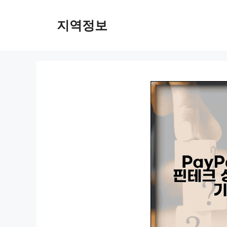
컨
텐
지역정보
츠
로
건
너
뛰
기