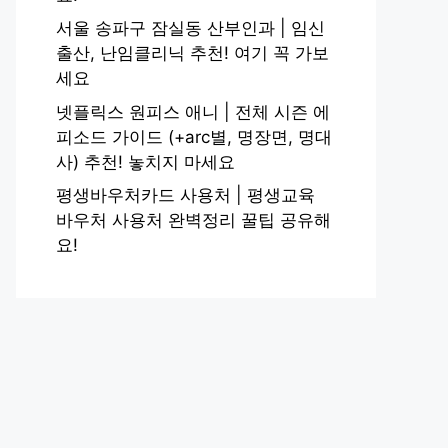
서울 송파구 잠실동 산부인과 | 임신
출산, 난임클리닉 추천! 여기 꼭 가보
세요
넷플릭스 원피스 애니 | 전체 시즌 에
피소드 가이드 (+arc별, 명장면, 명대
사) 추천! 놓치지 마세요
평생바우처카드 사용처 | 평생교육
바우처 사용처 완벽정리 꿀팁 공유해
요!