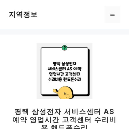
컨
텐
지역정보
메
츠
로
뉴
건
너
뛰
기
평택 삼성전자 서비스센터 AS
예약 영업시간 고객센터 수리비
용 핸드폰수리