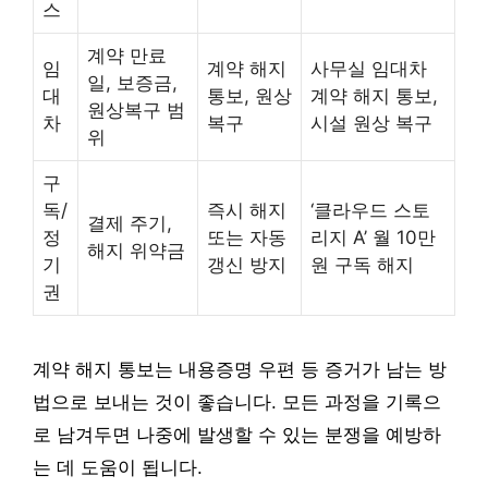
스
계약 만료
임
계약 해지
사무실 임대차
일, 보증금,
대
통보, 원상
계약 해지 통보,
원상복구 범
차
복구
시설 원상 복구
위
구
독/
즉시 해지
‘클라우드 스토
결제 주기,
정
또는 자동
리지 A’ 월 10만
해지 위약금
기
갱신 방지
원 구독 해지
권
계약 해지 통보는 내용증명 우편 등 증거가 남는 방
법으로 보내는 것이 좋습니다. 모든 과정을 기록으
로 남겨두면 나중에 발생할 수 있는 분쟁을 예방하
는 데 도움이 됩니다.