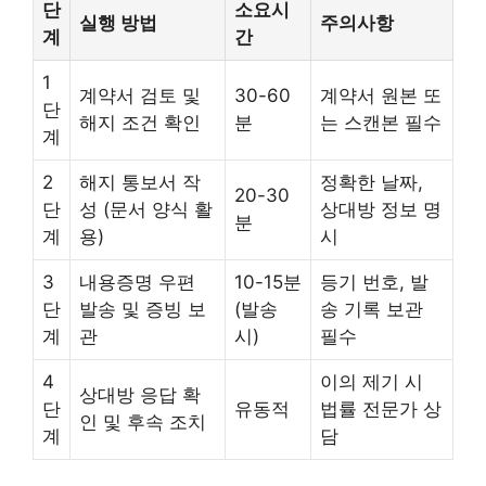
단
소요시
실행 방법
주의사항
계
간
1
계약서 검토 및
30-60
계약서 원본 또
단
해지 조건 확인
분
는 스캔본 필수
계
2
해지 통보서 작
정확한 날짜,
20-30
단
성 (문서 양식 활
상대방 정보 명
분
계
용)
시
3
내용증명 우편
10-15분
등기 번호, 발
단
발송 및 증빙 보
(발송
송 기록 보관
계
관
시)
필수
4
이의 제기 시
상대방 응답 확
단
유동적
법률 전문가 상
인 및 후속 조치
계
담