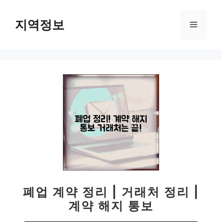
컨
텐
지역정보
메
츠
로
뉴
건
너
뛰
기
폐업 계약 정리 | 거래처 정리 |
계약 해지 통보