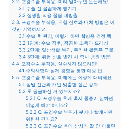
2
2. 포경수술 부작용, 미리 알아두면 든든해요!
2.1
수술 전 꼼꼼하게 챙기기
2.2
실생활 적용 꿀팁 대방출!
3
3. 포경수술 부작용, 위험 신호와 대처 방법은 이
것만 기억하세요!
3.1
수술 후 관리, 이렇게 하면 합병증 걱정 뚝!
3.2
1단계: 수술 직후, 꼼꼼한 소독과 드레싱
3.3
2단계: 일상생활 복귀, 무리한 활동은 금물!
3.4
3단계: 위험 신호 발견 시 즉시 병원 방문!
4
4. 포경수술 부작용, 실수하지 않으려면!
4.1
주의사항과 실제 경험을 통한 예방 팁
5
5. 포경수술 부작용, 미래에는 이렇게 대비해요
5.1
정밀 진단과 개인 맞춤형 접근 강화
5.2
💬 궁금하신 거 있으시죠?
5.2.1
Q. 포경수술 후에 혹시 통증이 심하면
어떻게 해야 하나요?
5.2.2
Q. 포경수술 부위가 붓거나 빨개지면
위험한 건가요?
5.2.3
Q. 포경수술 후에 상처가 잘 안 아물면