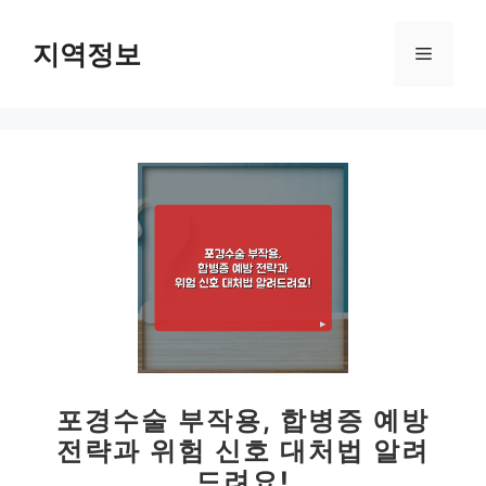
컨
텐
지역정보
메
츠
로
뉴
건
너
뛰
기
포경수술 부작용, 합병증 예방
전략과 위험 신호 대처법 알려
드려요!