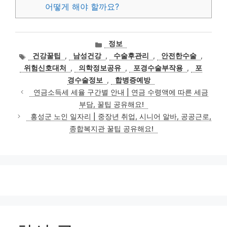
어떻게 해야 할까요?
카
정보
테
태
건강꿀팁
,
남성건강
,
수술후관리
,
안전한수술
,
고
그
위험신호대처
,
의학정보공유
,
포경수술부작용
,
포
리
경수술정보
,
합병증예방
연금소득세 세율 구간별 안내 | 연금 수령액에 따른 세금
부담, 꿀팁 공유해요!
홍성군 노인 일자리 | 중장년 취업, 시니어 알바, 공공근로,
종합복지관 꿀팁 공유해요!