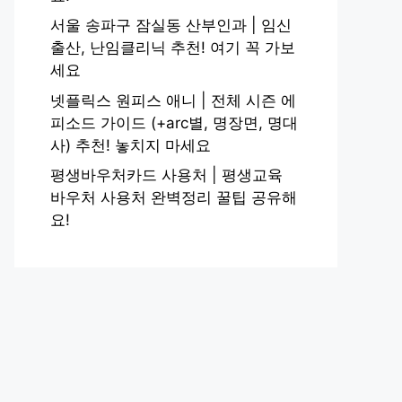
서울 송파구 잠실동 산부인과 | 임신
출산, 난임클리닉 추천! 여기 꼭 가보
세요
넷플릭스 원피스 애니 | 전체 시즌 에
피소드 가이드 (+arc별, 명장면, 명대
사) 추천! 놓치지 마세요
평생바우처카드 사용처 | 평생교육
바우처 사용처 완벽정리 꿀팁 공유해
요!