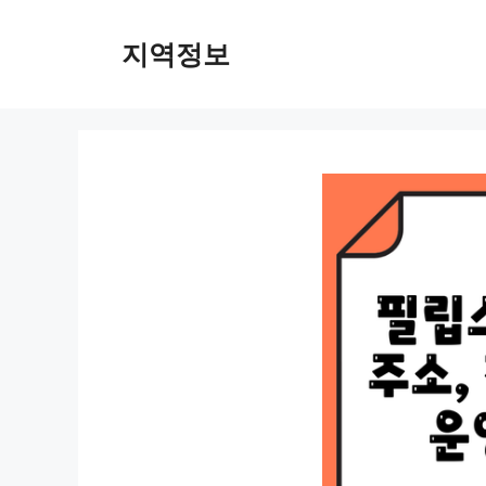
컨
텐
지역정보
츠
로
건
너
뛰
기