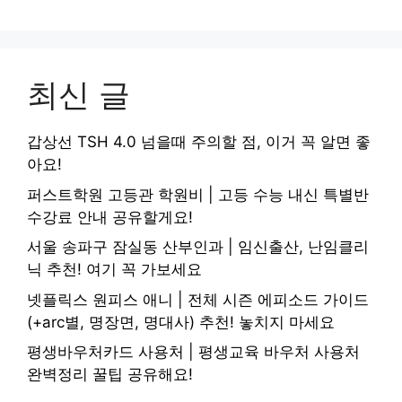
최신 글
갑상선 TSH 4.0 넘을때 주의할 점, 이거 꼭 알면 좋
아요!
퍼스트학원 고등관 학원비 | 고등 수능 내신 특별반
수강료 안내 공유할게요!
서울 송파구 잠실동 산부인과 | 임신출산, 난임클리
닉 추천! 여기 꼭 가보세요
넷플릭스 원피스 애니 | 전체 시즌 에피소드 가이드
(+arc별, 명장면, 명대사) 추천! 놓치지 마세요
평생바우처카드 사용처 | 평생교육 바우처 사용처
완벽정리 꿀팁 공유해요!