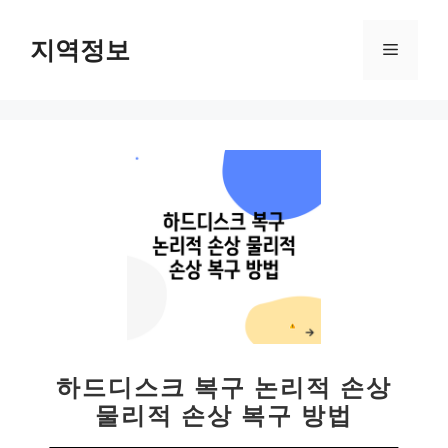
컨
텐
지역정보
메
츠
로
뉴
건
너
뛰
기
하드디스크 복구 논리적 손상
물리적 손상 복구 방법