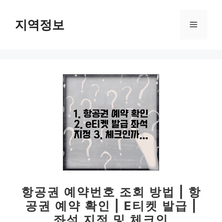
컨
텐
지역정보
메
츠
로
뉴
건
너
뛰
기
항공권 예약번호 조회 방법 | 항
공권 예약 확인 | E티켓 발급 |
좌석 지정 및 체크인