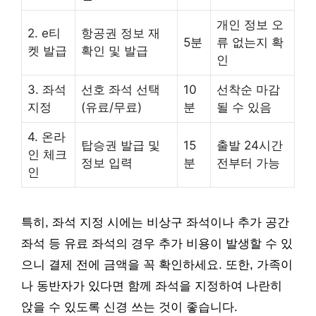
개인 정보 오
2. e티
항공권 정보 재
5분
류 없는지 확
켓 발급
확인 및 발급
인
3. 좌석
선호 좌석 선택
10
선착순 마감
지정
(유료/무료)
분
될 수 있음
4. 온라
탑승권 발급 및
15
출발 24시간
인 체크
정보 입력
분
전부터 가능
인
특히, 좌석 지정 시에는 비상구 좌석이나 추가 공간
좌석 등 유료 좌석의 경우 추가 비용이 발생할 수 있
으니 결제 전에 금액을 꼭 확인하세요. 또한, 가족이
나 동반자가 있다면 함께 좌석을 지정하여 나란히
앉을 수 있도록 신경 쓰는 것이 좋습니다.