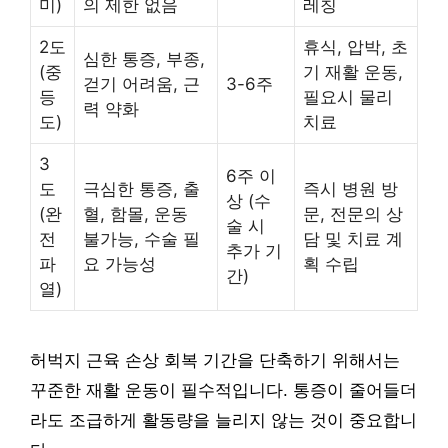
미)
의 제한 없음
레칭
2도
휴식, 압박, 초
심한 통증, 부종,
(중
기 재활 운동,
걷기 어려움, 근
3-6주
등
필요시 물리
력 약화
도)
치료
3
6주 이
도
극심한 통증, 출
즉시 병원 방
상 (수
(완
혈, 함몰, 운동
문, 전문의 상
술 시
전
불가능, 수술 필
담 및 치료 계
추가 기
파
요 가능성
획 수립
간)
열)
허벅지 근육 손상 회복 기간을 단축하기 위해서는
꾸준한 재활 운동이 필수적입니다. 통증이 줄어들더
라도 조급하게 활동량을 늘리지 않는 것이 중요합니