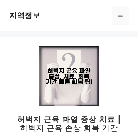
컨
텐
지역정보
메
츠
로
뉴
건
너
뛰
기
허벅지 근육 파열 증상 치료 |
허벅지 근육 손상 회복 기간