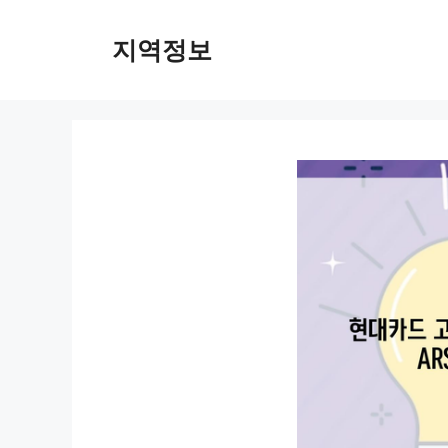
컨
텐
지역정보
츠
로
건
너
뛰
기