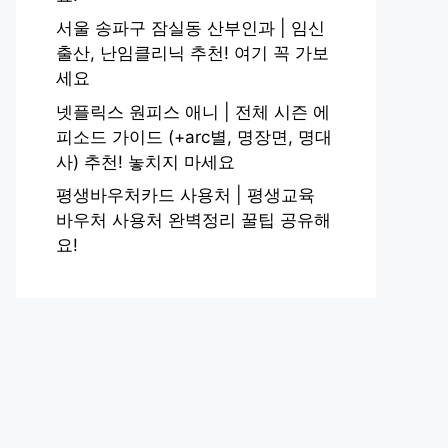
서울 송파구 잠실동 산부인과 | 임신
출산, 난임클리닉 추천! 여기 꼭 가보
세요
넷플릭스 원피스 애니 | 전체 시즌 에
피소드 가이드 (+arc별, 명장면, 명대
사) 추천! 놓치지 마세요
평생바우처카드 사용처 | 평생교육
바우처 사용처 완벽정리 꿀팁 공유해
요!