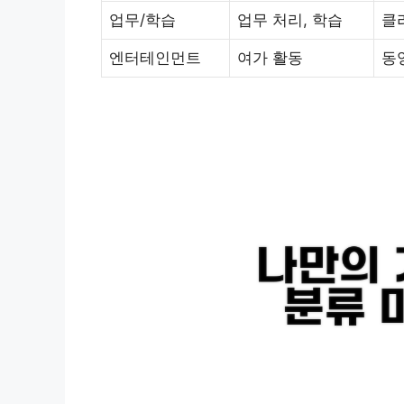
업무/학습
업무 처리, 학습
클
엔터테인먼트
여가 활동
동