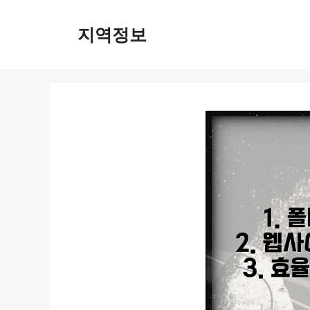
컨
텐
지역정보
츠
로
건
너
뛰
기