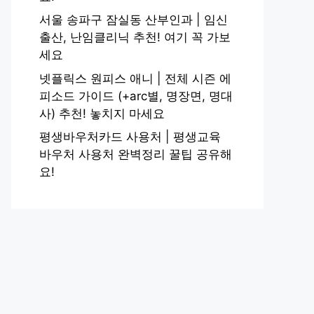
서울 송파구 잠실동 산부인과 | 임신
출산, 난임클리닉 추천! 여기 꼭 가보
세요
넷플릭스 원피스 애니 | 전체 시즌 에
피소드 가이드 (+arc별, 명장면, 명대
사) 추천! 놓치지 마세요
평생바우처카드 사용처 | 평생교육
바우처 사용처 완벽정리 꿀팁 공유해
요!