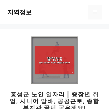
컨
텐
지역정보
메
츠
로
뉴
건
너
뛰
기
홍성군 노인 일자리 | 중장년 취
업, 시니어 알바, 공공근로, 종합
복지관 꿀팁 공유해요!