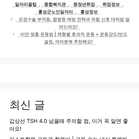
고
그
일자리꿀팁
,
종합복지관
,
중장년취업
,
취업정보
,
리
홍성군노인일자리
,
홍성정보
포경수술 부작용, 합병증 예방 전략과 위험 신호 대처법 알
려드려요!
비만 맞춤 운동법 | 체형별 효과적 운동 + 운동강도/빈도
설정, 여러분께 추천해요!
최신 글
갑상선 TSH 4.0 넘을때 주의할 점, 이거 꼭 알면 좋
아요!