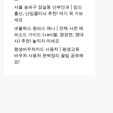
서울 송파구 잠실동 산부인과 | 임신
출산, 난임클리닉 추천! 여기 꼭 가보
세요
넷플릭스 원피스 애니 | 전체 시즌 에
피소드 가이드 (+arc별, 명장면, 명대
사) 추천! 놓치지 마세요
평생바우처카드 사용처 | 평생교육
바우처 사용처 완벽정리 꿀팁 공유해
요!