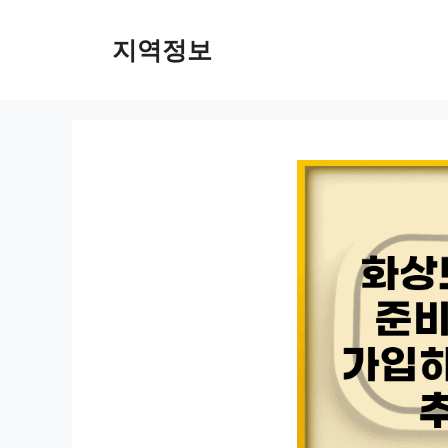
컨
텐
지역정보
츠
로
건
너
뛰
기