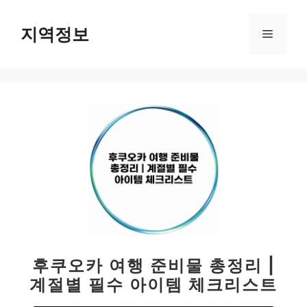
컨
텐
지역정보
메
츠
로
뉴
건
너
뛰
기
후쿠오카 여행 준비물 총정리 |
계절별 필수 아이템 체크리스트