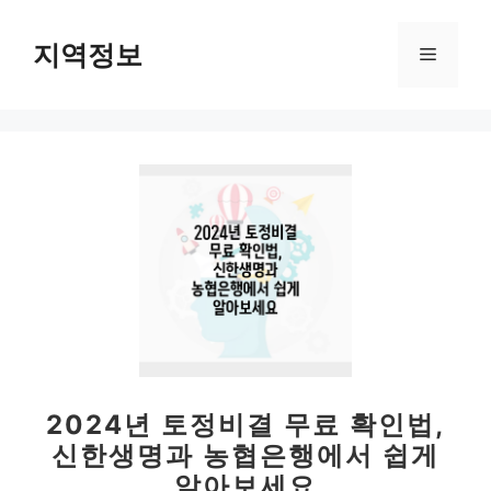
컨
텐
지역정보
메
츠
로
뉴
건
너
뛰
기
2024년 토정비결 무료 확인법,
신한생명과 농협은행에서 쉽게
알아보세요