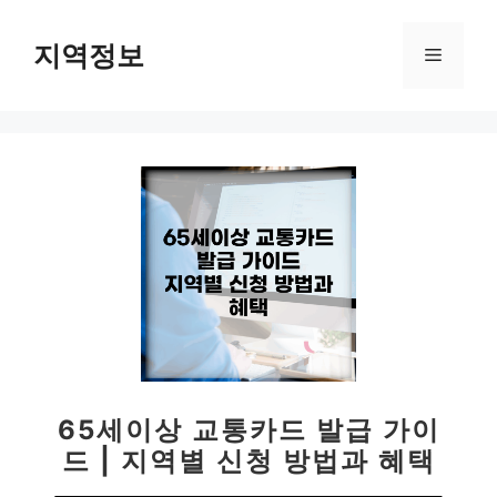
컨
텐
지역정보
메
츠
로
뉴
건
너
뛰
기
65세이상 교통카드 발급 가이
드 | 지역별 신청 방법과 혜택