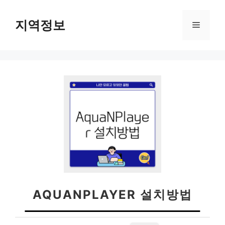
컨
텐
지역정보
메
츠
로
뉴
건
너
뛰
기
AQUANPLAYER 설치방법