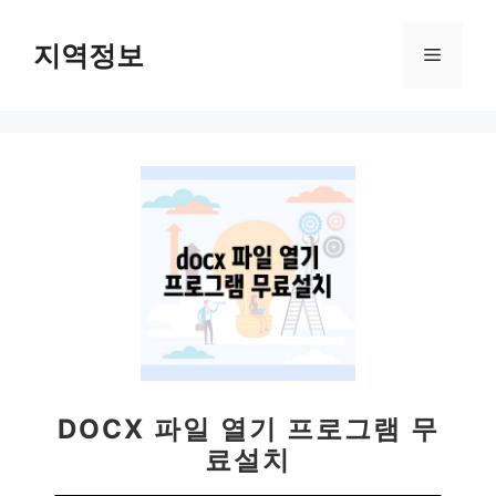
컨
텐
지역정보
메
츠
로
뉴
건
너
뛰
기
DOCX 파일 열기 프로그램 무
료설치