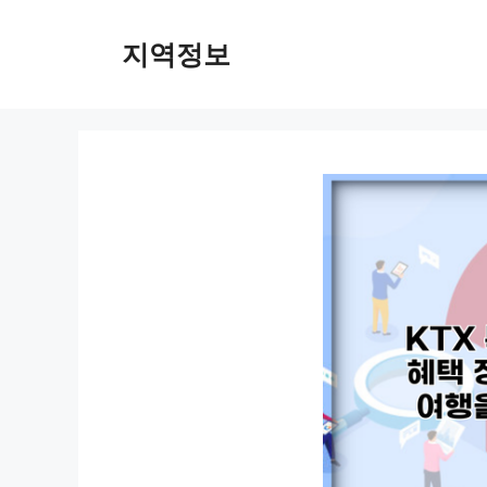
컨
텐
지역정보
츠
로
건
너
뛰
기