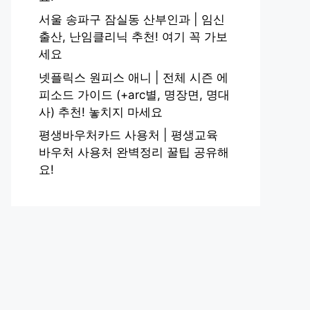
서울 송파구 잠실동 산부인과 | 임신
출산, 난임클리닉 추천! 여기 꼭 가보
세요
넷플릭스 원피스 애니 | 전체 시즌 에
피소드 가이드 (+arc별, 명장면, 명대
사) 추천! 놓치지 마세요
평생바우처카드 사용처 | 평생교육
바우처 사용처 완벽정리 꿀팁 공유해
요!