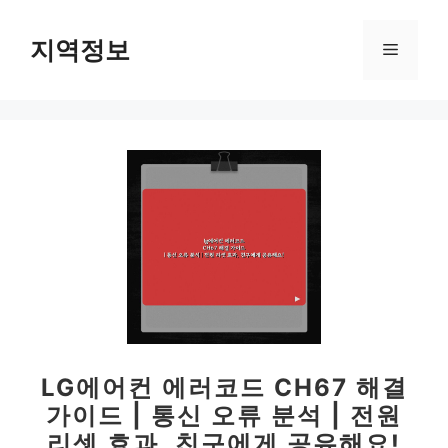
컨
텐
지역정보
메
츠
로
뉴
건
너
뛰
기
LG에어컨 에러코드 CH67 해결
가이드 | 통신 오류 분석 | 전원
리셋 효과, 친구에게 공유해요!