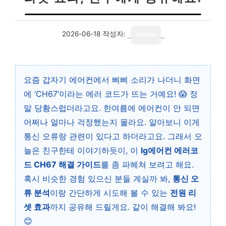
2026-06-18
작성자:
media
요즘 갑자기 에어컨에서 삐삐 소리가 나더니 화면
에 ‘CH67’이라는 에러 코드가 뜨는 거예요! 😱 정
말 당황스럽더라고요. 한여름에 에어컨이 안 되면
어쩌나 얼마나 걱정했는지 몰라요. 알아보니 이게
통신 오류랑 관련이 있다고 하더라고요. 그래서 오
늘은 친구한테 이야기하듯이, 이
lg에어컨 에러코
드 CH67 해결 가이드
를 좀 파헤쳐 보려고 해요.
혹시 비슷한 경험 있으신 분들 계실까 봐,
통신 오
류 분석
이랑 간단하게 시도해 볼 수 있는
전원 리
셋 효과
까지 공유해 드릴게요. 같이 해결해 봐요!
😊