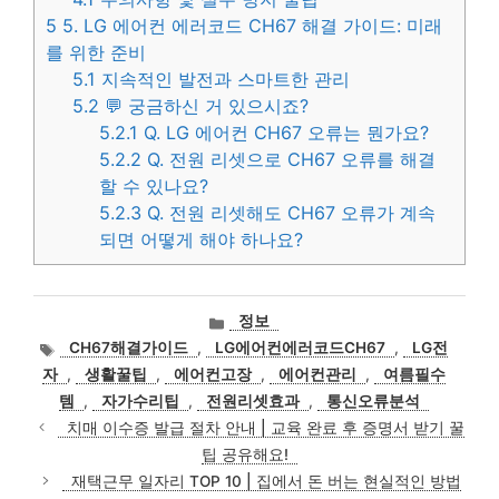
5
5. LG 에어컨 에러코드 CH67 해결 가이드: 미래
를 위한 준비
5.1
지속적인 발전과 스마트한 관리
5.2
💬 궁금하신 거 있으시죠?
5.2.1
Q. LG 에어컨 CH67 오류는 뭔가요?
5.2.2
Q. 전원 리셋으로 CH67 오류를 해결
할 수 있나요?
5.2.3
Q. 전원 리셋해도 CH67 오류가 계속
되면 어떻게 해야 하나요?
카
정보
테
태
CH67해결가이드
,
LG에어컨에러코드CH67
,
LG전
고
그
자
,
생활꿀팁
,
에어컨고장
,
에어컨관리
,
여름필수
리
템
,
자가수리팁
,
전원리셋효과
,
통신오류분석
치매 이수증 발급 절차 안내 | 교육 완료 후 증명서 받기 꿀
팁 공유해요!
재택근무 일자리 TOP 10 | 집에서 돈 버는 현실적인 방법