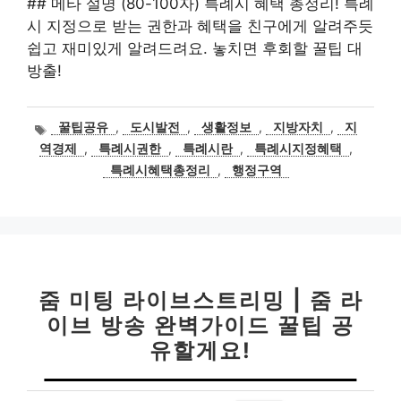
## 메타 설명 (80-100자) 특례시 혜택 총정리! 특례
시 지정으로 받는 권한과 혜택을 친구에게 알려주듯
쉽고 재미있게 알려드려요. 놓치면 후회할 꿀팁 대
방출!
태
꿀팁공유
,
도시발전
,
생활정보
,
지방자치
,
지
그
역경제
,
특례시권한
,
특례시란
,
특례시지정혜택
,
특례시혜택총정리
,
행정구역
줌 미팅 라이브스트리밍 | 줌 라
이브 방송 완벽가이드 꿀팁 공
유할게요!