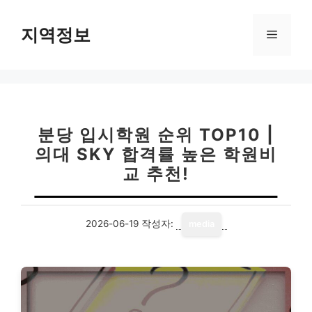
컨
텐
지역정보
메
츠
로
뉴
건
너
뛰
기
분당 입시학원 순위 TOP10 |
의대 SKY 합격률 높은 학원비
교 추천!
2026-06-19
작성자:
media