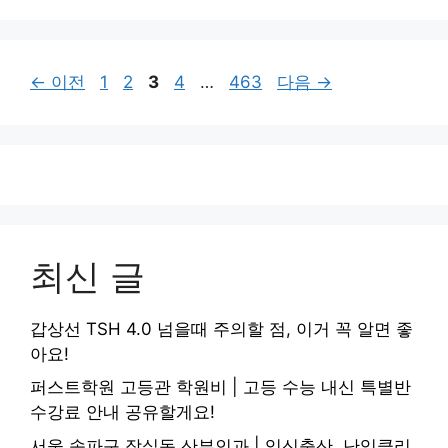
페
페
페
페
페
←
이전
1
2
3
4
…
463
다음
→
이
이
이
이
이
지
지
지
지
지
최신 글
갑상선 TSH 4.0 넘을때 주의할 점, 이거 꼭 알면 좋
아요!
퍼스트학원 고등관 학원비 | 고등 수능 내신 특별반
수강료 안내 공유할게요!
서울 송파구 잠실동 산부인과 | 임신출산, 난임클리