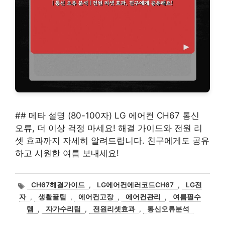
## 메타 설명 (80-100자) LG 에어컨 CH67 통신
오류, 더 이상 걱정 마세요! 해결 가이드와 전원 리
셋 효과까지 자세히 알려드립니다. 친구에게도 공유
하고 시원한 여름 보내세요!
태
CH67해결가이드
,
LG에어컨에러코드CH67
,
LG전
그
자
,
생활꿀팁
,
에어컨고장
,
에어컨관리
,
여름필수
템
,
자가수리팁
,
전원리셋효과
,
통신오류분석