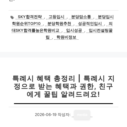
태
SKY합격전략
,
고등입시
,
분당맘소통
,
분당입시
그
학원순위TOP10
,
분당학원추천
,
성공적인입시
,
의
대SKY합격률높은학원비교
,
입시성공
,
입시컨설팅꿀
팁
,
학원비정보
특례시 혜택 총정리 | 특례시 지
정으로 받는 혜택과 권한, 친구
에게 꿀팁 알려드려요!
2026-06-19
작성자:
media